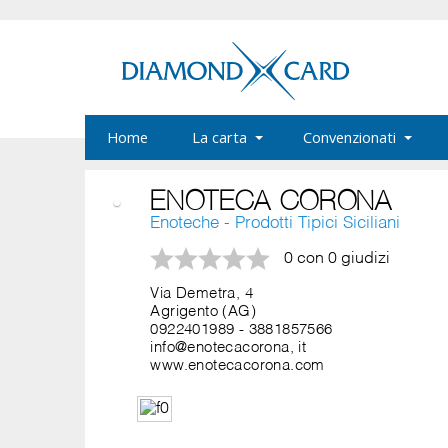
Home
La carta
Convenzionati
ENOTECA CORONA
Enoteche - Prodotti Tipici Siciliani
0 con 0 giudizi
Via Demetra, 4
Agrigento (AG)
0922401989
-
3881857566
info@enotecacorona, it
www.enotecacorona.com