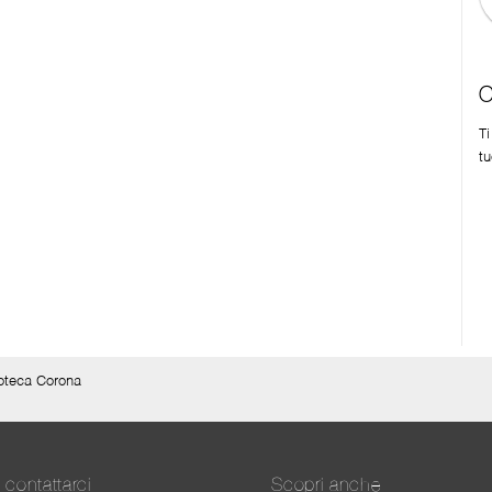
C
T
tu
oteca Corona
contattarci
Scopri anche