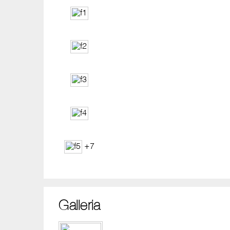
+7
Galleria