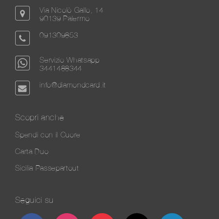
Via Nicolò Gallo, 14
90139 Palermo
091309853
Servizio Whatsapp
3441488344
info@diamondcard.it
Scopri anche
Spendi con il Cuore
Carta Duo
Sicilia Passepartout
Seguici su