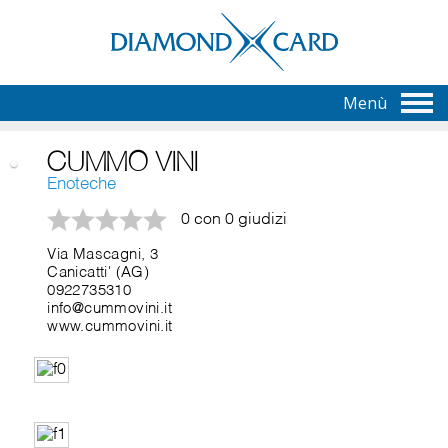
Menù
CUMMO VINI
Enoteche
0 con 0 giudizi
Via Mascagni, 3
Canicatti' (AG)
0922735310
info@cummovini.it
www.cummovini.it