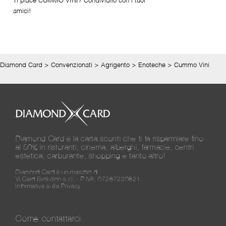
Ti piace CUMMO VINI? Condividilo con i tuoi
amici!
Diamond Card
>
Convenzionati
>
Agrigento
>
Enoteche
>
Cummo Vini
Diamond Card è la carta sconti che ti fa risparmiare fino
al 50% in ristoranti, cinema, alberghi, farmacie, centri
estetica, carburante, shopping e tanto altro!
Diamond Card è un marchio di
Vi.Card Evolution s.r.l. - P.IVA: 07287220821
Informativa sulla Privacy
Come contattarci