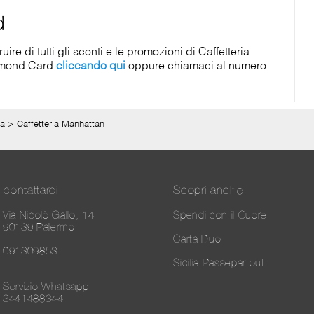
d
e di tutti gli sconti e le promozioni di Caffetteria
iamond Card
cliccando qui
oppure chiamaci al numero
ia
>
Caffetteria Manhattan
contattarci
Scopri anche
Via Nicolò Gallo, 14
Spendi con il Cuore
90139 Palermo
Carta Duo
091309853
Sicilia Passepartout
Servizio Whatsapp
3441488344