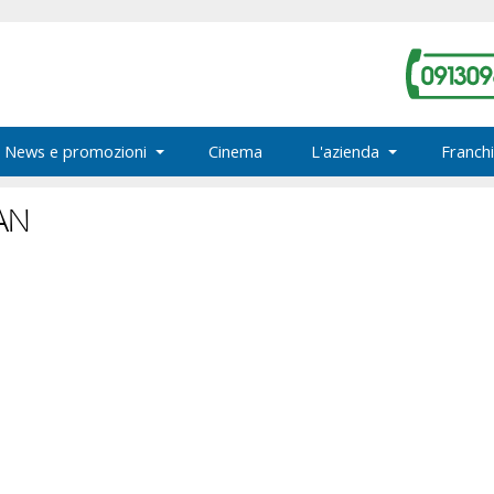
News e promozioni
Cinema
L'azienda
Franchi
AN