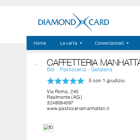
Home
La carta
Convenzionati
CAFFETTERIA MANHATT
Bar - Pasticceria - Gelateria
5 con 1 giudizio
Via Roma, 240
Realmonte (AG)
3248094597
www.pasticceriamanhattan.it