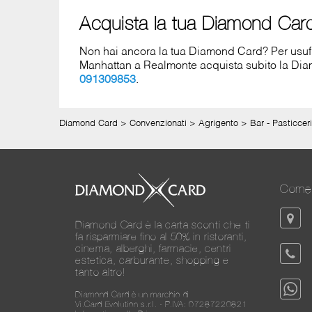
Acquista la tua Diamond Car
Non hai ancora la tua Diamond Card? Per usufruir
Manhattan a Realmonte acquista subito la D
091309853
.
Diamond Card
>
Convenzionati
>
Agrigento
>
Bar - Pasticcer
Come 
Diamond Card è la carta sconti che ti
fa risparmiare fino al 50% in ristoranti,
cinema, alberghi, farmacie, centri
estetica, carburante, shopping e
tanto altro!
Diamond Card è un marchio di
Vi.Card Evolution s.r.l. - P.IVA: 07287220821