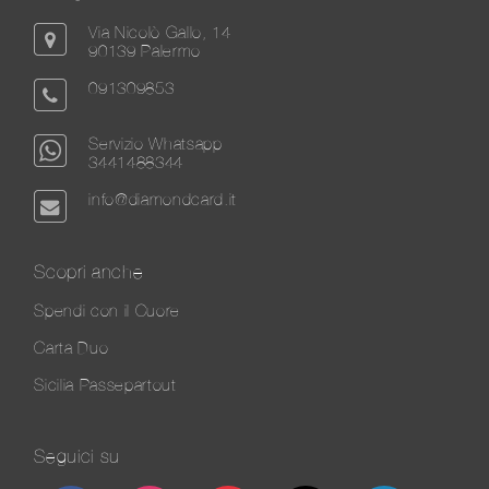
Via Nicolò Gallo, 14
90139 Palermo
091309853
Servizio Whatsapp
3441488344
info@diamondcard.it
Scopri anche
Spendi con il Cuore
Carta Duo
Sicilia Passepartout
Seguici su