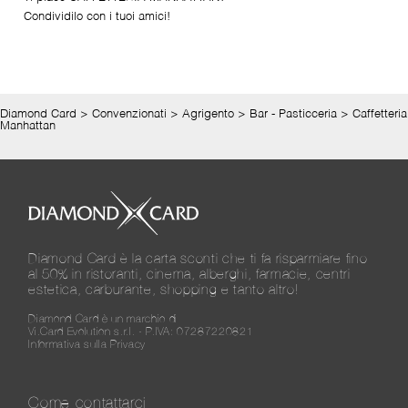
Condividilo con i tuoi amici!
Diamond Card
>
Convenzionati
>
Agrigento
>
Bar - Pasticceria
>
Caffetteria
Manhattan
Diamond Card è la carta sconti che ti fa risparmiare fino
al 50% in ristoranti, cinema, alberghi, farmacie, centri
estetica, carburante, shopping e tanto altro!
Diamond Card è un marchio di
Vi.Card Evolution s.r.l. - P.IVA: 07287220821
Informativa sulla Privacy
Come contattarci