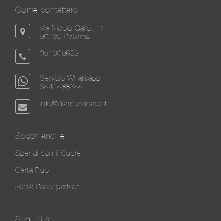
Come contattarci
Via Nicolò Gallo, 14
90139 Palermo
091309853
Servizio Whatsapp
3441488344
info@diamondcard.it
Scopri anche
Spendi con il Cuore
Carta Duo
Sicilia Passepartout
Seguici su