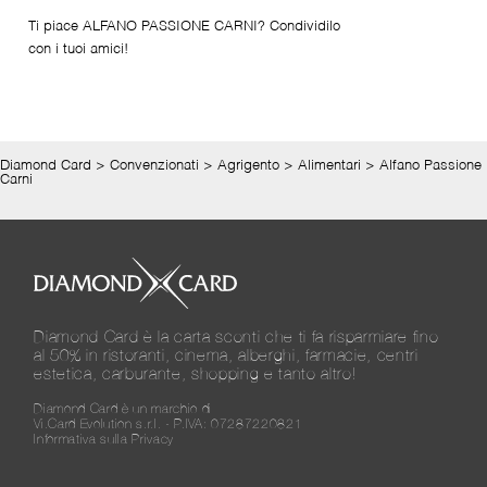
Ti piace ALFANO PASSIONE CARNI? Condividilo
con i tuoi amici!
Diamond Card
>
Convenzionati
>
Agrigento
>
Alimentari
>
Alfano Passione
Carni
Diamond Card è la carta sconti che ti fa risparmiare fino
al 50% in ristoranti, cinema, alberghi, farmacie, centri
estetica, carburante, shopping e tanto altro!
Diamond Card è un marchio di
Vi.Card Evolution s.r.l. - P.IVA: 07287220821
Informativa sulla Privacy