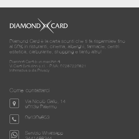
Diamond Card è la carta sconti che ti fa risparmiare fino
al 50% in ristoranti, cinema, alberghi, farmacie, centri
estetica, carburante, shopping e tanto altro!
Diamond Card è un marchio di
Vi.Card Evolution s.r.l. - P.IVA: 07287220821
Informativa sulla Privacy
Come contattarci
Via Nicolò Gallo, 14
90139 Palermo
091309853
Servizio Whatsapp
3441488344