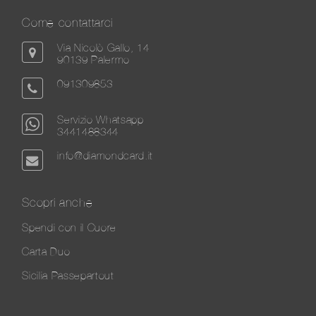
Come contattarci
Via Nicolò Gallo, 14
90139 Palermo
091309853
Servizio Whatsapp
3441488344
info@diamondcard.it
Scopri anche
Spendi con il Cuore
Carta Duo
Sicilia Passepartout