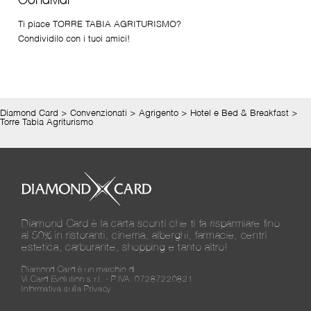
Ti piace TORRE TABIA AGRITURISMO?
Condividilo con i tuoi amici!
Diamond Card
>
Convenzionati
>
Agrigento
>
Hotel e Bed & Breakfast
>
Torre Tabia Agriturismo
Diamond Card è la carta sconti che ti fa risparmiare fino
al 50% in ristoranti, cinema, alberghi, farmacie, centri
estetica, carburante, shopping e tanto altro!
Diamond Card è un marchio di
Vi.Card Evolution s.r.l. - P.IVA: 07287220821
Informativa sulla Privacy