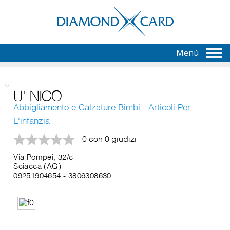
Menù
U' NICO
Abbigliamento e Calzature Bimbi - Articoli Per
L'infanzia
0 con 0 giudizi
Via Pompei, 32/c
Sciacca (AG)
09251904654
-
3806308630