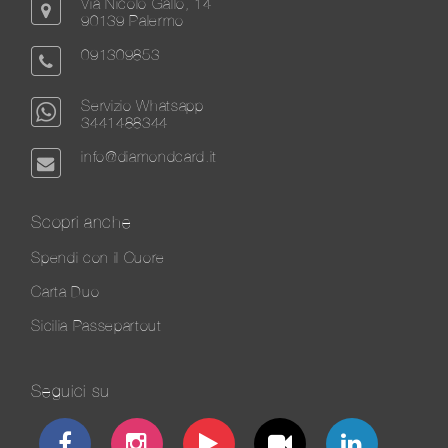
Via Nicolò Gallo, 14
90139 Palermo
091309853
Servizio Whatsapp
3441488344
info@diamondcard.it
Scopri anche
Spendi con il Cuore
Carta Duo
Sicilia Passepartout
Seguici su