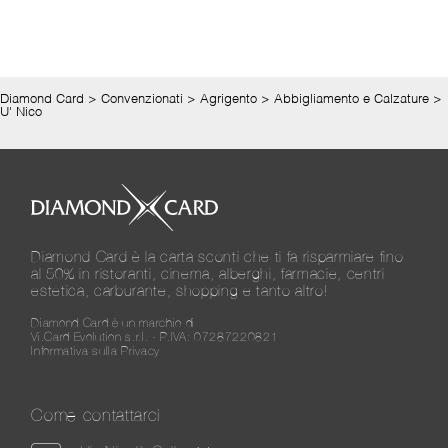
Diamond Card
>
Convenzionati
>
Agrigento
>
Abbigliamento e Calzature
>
U' Nico
Diamond Card è la carta sconti che ti fa risparmiare fino
al 50% in ristoranti, cinema, alberghi, farmacie, centri
estetica, carburante, shopping e tanto altro!
Diamond Card è un marchio di
Vi.Card Evolution s.r.l. - P.IVA: 07287220821
Informativa sulla Privacy
Come contattarci