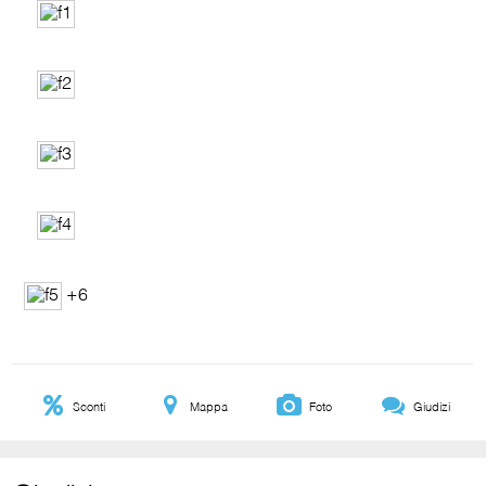
+6
Sconti
Mappa
Foto
Giudizi