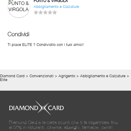
PUNTO & VIRGOLA
Abbigliamento e Calzature
Condividi
Ti piace ELITE ? Condividilo con i tuoi amici!
Diamond Card
>
Convenzionati
>
Agrigento
>
Abbigliamento e Calzature
>
Elite
Diamond Card è la carta sconti che ti fa risparmiare fino
al 50% in ristoranti, cinema, alberghi, farmacie, centri