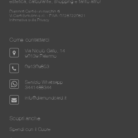
estetica, carburante, shopping e tanto altro!
Diamond Card è un marchio di
Vi.Card Evolution s.r.l. - P.IVA: 07287220821
Informativa sulla Privacy
Come contattarci
Via Nicolò Gallo, 14
90139 Palermo
091309853
Servizio Whatsapp
3441488344
info@diamondcard.it
Scopri anche
Spendi con il Cuore