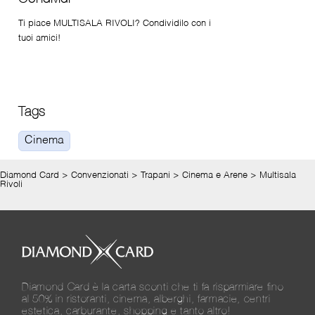
Ti piace MULTISALA RIVOLI? Condividilo con i
tuoi amici!
Tags
Cinema
Diamond Card
>
Convenzionati
>
Trapani
>
Cinema e Arene
>
Multisala
Rivoli
Diamond Card è la carta sconti che ti fa risparmiare fino
al 50% in ristoranti, cinema, alberghi, farmacie, centri
estetica, carburante, shopping e tanto altro!