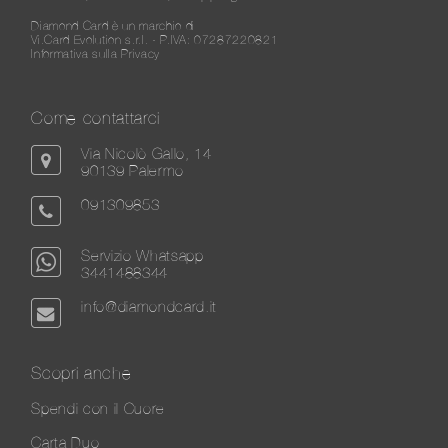
Diamond Card è un marchio di
Vi.Card Evolution s.r.l. - P.IVA: 07287220821
Informativa sulla Privacy
Come contattarci
Via Nicolò Gallo, 14
90139 Palermo
091309853
Servizio Whatsapp
3441488344
info@diamondcard.it
Scopri anche
Spendi con il Cuore
Carta Duo