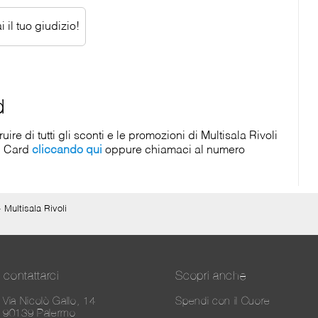
 il tuo giudizio!
d
e di tutti gli sconti e le promozioni di Multisala Rivoli
d Card
cliccando qui
oppure chiamaci al numero
>
Multisala Rivoli
contattarci
Scopri anche
Via Nicolò Gallo, 14
Spendi con il Cuore
90139 Palermo