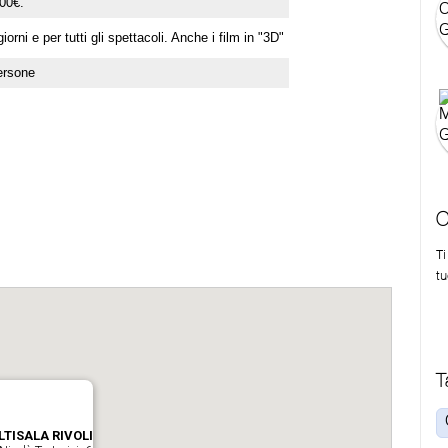
,00€.
giorni e per tutti gli spettacoli. Anche i film in "3D"
ersone
C
T
tu
T