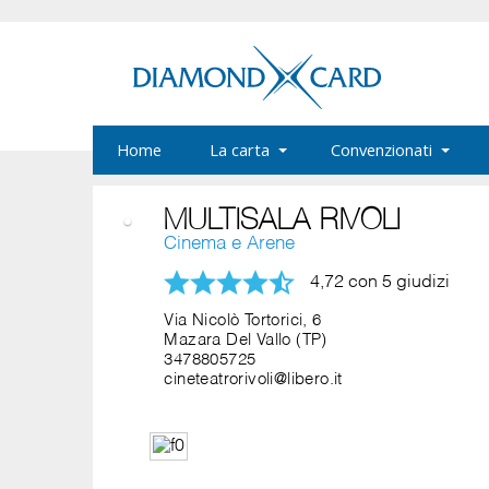
Home
La carta
Convenzionati
MULTISALA RIVOLI
Cinema e Arene
4,72 con 5 giudizi
Via Nicolò Tortorici, 6
Mazara Del Vallo (TP)
3478805725
cineteatrorivoli@libero.it