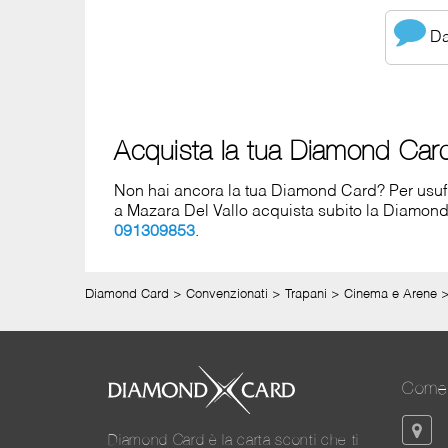
Dai
Acquista la tua Diamond Car
Non hai ancora la tua Diamond Card? Per usufruir
a Mazara Del Vallo acquista subito la Diamon
091309853
.
Diamond Card
>
Convenzionati
>
Trapani
>
Cinema e Arene
Come 
Diamond Card è la carta sconti che ti