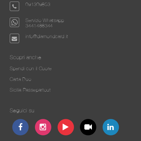
091309853
Servizio Whatsapp
3441488344
info@diamondcard.it
Scopri anche
Spendi con il Cuore
Carta Duo
Sicilia Passepartout
Seguici su