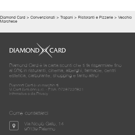
Diamond Card
>
Convenzionati
>
Trapani
>
Ristoranti e Pizzerie
>
Vecchio
Marchese
Diamond Card è la carta sconti che ti fa risparmiare fino
al 50% in ristoranti, cinema, alberghi, farmacie, centri
estetica, carburante, shopping e tanto altro!
Diamond Card è un marchio di
Vi.Card Evolution s.r.l. - P.IVA: 07287220821
Informativa sulla Privacy
Come contattarci
Via Nicolò Gallo, 14
90139 Palermo