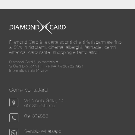
Diamond Card è la carta sconti che ti fa risparmiare fino
al 50% in ristoranti, cinema, alberghi, farmacie, centri
estetica, carburante, shopping e tanto altro!
Diamond Card è un marchio di
Vi.Card Evolution s.r.l. - P.IVA: 07287220821
Informativa sulla Privacy
Come contattarci
Via Nicolò Gallo, 14
90139 Palermo
091309853
Servizio Whatsapp