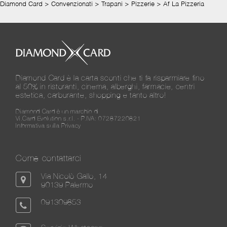
Diamond Card
>
Convenzionati
>
Trapani
>
Pizzerie
>
Af La Pizzeria
Diamond Card è la carta sconti che ti fa risparmiare fino
al 50% in ristoranti, cinema, alberghi, farmacie, centri
estetica, carburante, shopping e tanto altro!
Diamond Card è un marchio di
Vi.Card Evolution s.r.l. - P.IVA: 07287220821
Informativa sulla Privacy
Come contattarci
Via Nicolò Gallo, 14
90139 Palermo
091309853