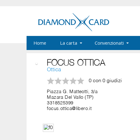
Home
La carta
Convenzionati
FOCUS OTTICA
Ottica
0 con 0 giudizi
Piazza G. Matteotti, 3/a
Mazara Del Vallo (TP)
3318525399
focus.ottica@libero.it