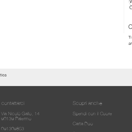
C
T
a
tica
contattarci
Scopri anche
Via Nicolò Gallo, 14
Spendi con il Cuore
90139 Palermo
Carta Duo
091309853