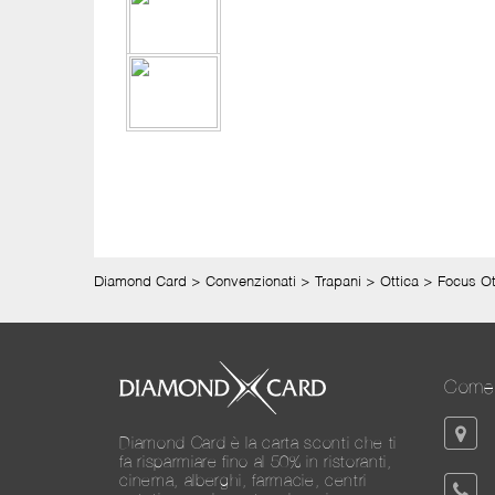
Diamond Card
>
Convenzionati
>
Trapani
>
Ottica
>
Focus Ot
Come 
Diamond Card è la carta sconti che ti
fa risparmiare fino al 50% in ristoranti,
cinema, alberghi, farmacie, centri