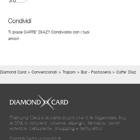
Condividi
Ti piace CAFFE' DIAZ? Condividilo con i tuoi
amici!
Diamond Card
>
Convenzionati
>
Trapani
>
Bar - Pasticceria
>
Caffe' Diaz
Diamond Card è la carta sconti che ti fa risparmiare fino
al 50% in ristoranti, cinema, alberghi, farmacie, centri
estetica, carburante, shopping e tanto altro!
Diamond Card è un marchio di