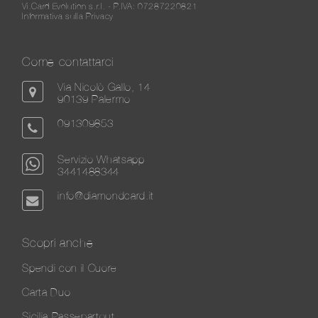
Vi.Card Evolution s.r.l. - P.IVA: 07287220821
Informativa sulla Privacy
Come contattarci
Via Nicolò Gallo, 14
90139 Palermo
091309853
Servizio Whatsapp
3441488344
info@diamondcard.it
Scopri anche
Spendi con il Cuore
Carta Duo
Sicilia Passepartout