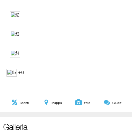
+6
Sconti
Mappa
Foto
Giudizi
Galleria