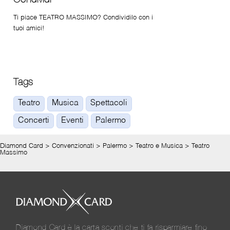
Ti piace TEATRO MASSIMO? Condividilo con i
tuoi amici!
Tags
Teatro
Musica
Spettacoli
Concerti
Eventi
Palermo
Diamond Card
>
Convenzionati
>
Palermo
>
Teatro e Musica
>
Teatro
Massimo
Diamond Card è la carta sconti che ti fa risparmiare fino