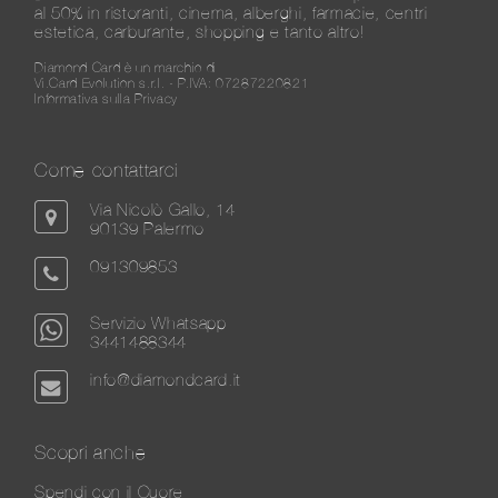
al 50% in ristoranti, cinema, alberghi, farmacie, centri
estetica, carburante, shopping e tanto altro!
Diamond Card è un marchio di
Vi.Card Evolution s.r.l. - P.IVA: 07287220821
Informativa sulla Privacy
Come contattarci
Via Nicolò Gallo, 14
90139 Palermo
091309853
Servizio Whatsapp
3441488344
info@diamondcard.it
Scopri anche
Spendi con il Cuore