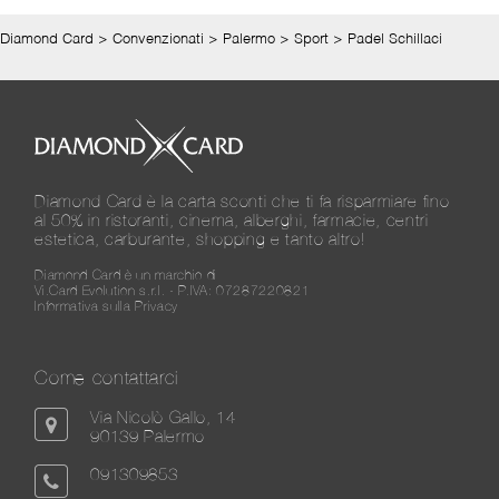
Diamond Card
>
Convenzionati
>
Palermo
>
Sport
>
Padel Schillaci
Diamond Card è la carta sconti che ti fa risparmiare fino
al 50% in ristoranti, cinema, alberghi, farmacie, centri
estetica, carburante, shopping e tanto altro!
Diamond Card è un marchio di
Vi.Card Evolution s.r.l. - P.IVA: 07287220821
Informativa sulla Privacy
Come contattarci
Via Nicolò Gallo, 14
90139 Palermo
091309853