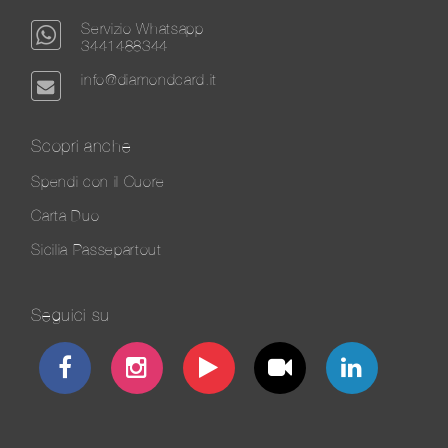
Servizio Whatsapp
3441488344
info@diamondcard.it
Scopri anche
Spendi con il Cuore
Carta Duo
Sicilia Passepartout
Seguici su