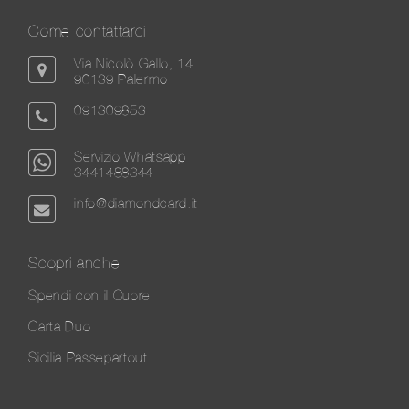
Come contattarci
Via Nicolò Gallo, 14
90139 Palermo
091309853
Servizio Whatsapp
3441488344
info@diamondcard.it
Scopri anche
Spendi con il Cuore
Carta Duo
Sicilia Passepartout