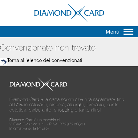
Menù
Convenzionato non trovato
Torna all'elenco dei convenzionati
Diamond Card è la carta sconti che ti fa risparmiare fino
al 50% in ristoranti, cinema, alberghi, farmacie, centri
estetica, carburante, shopping e tanto altro!
Diamond Card è un marchio di
Vi.Card Evolution s.r.l. - P.IVA: 07287220821
Informativa sulla Privacy