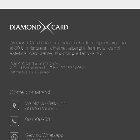
Diamond Card è la carta sconti che ti fa risparmiare fino
al 50% in ristoranti, cinema, alberghi, farmacie, centri
estetica, carburante, shopping e tanto altro!
Diamond Card è un marchio di
Vi.Card Evolution s.r.l. - P.IVA: 07287220821
Informativa sulla Privacy
Come contattarci
Via Nicolò Gallo, 14
90139 Palermo
091309853
Servizio Whatsapp