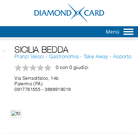
Menù
SICILIA BEDDA
Pranzi Veloci - Gastronomia - Take Away - Asporto
0 con 0 giudizi
Via Serradifalco, 14b
Palermo (PA)
0917781555
-
3888919019