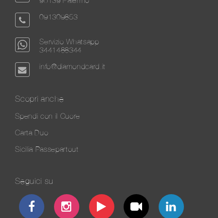
90139 Palermo
091309853
Servizio Whatsapp
3441488344
info@diamondcard.it
Scopri anche
Spendi con il Cuore
Carta Duo
Sicilia Passepartout
Seguici su