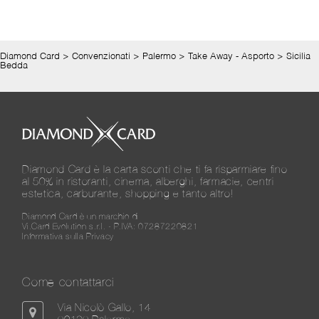
Diamond Card
>
Convenzionati
>
Palermo
>
Take Away - Asporto
>
Sicilia
Bedda
Diamond Card è la carta sconti che ti fa risparmiare fino
al 50% in ristoranti, cinema, alberghi, farmacie, centri
estetica, carburante, shopping e tanto altro!
Diamond Card è un marchio di
Vi.Card Evolution s.r.l. - P.IVA: 07287220821
Informativa sulla Privacy
Come contattarci
Via Nicolò Gallo, 14