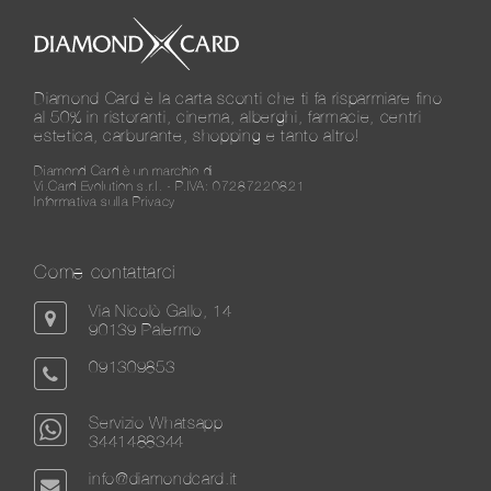
Diamond Card è la carta sconti che ti fa risparmiare fino
al 50% in ristoranti, cinema, alberghi, farmacie, centri
estetica, carburante, shopping e tanto altro!
Diamond Card è un marchio di
Vi.Card Evolution s.r.l. - P.IVA: 07287220821
Informativa sulla Privacy
Come contattarci
Via Nicolò Gallo, 14
90139 Palermo
091309853
Servizio Whatsapp
3441488344
info@diamondcard.it