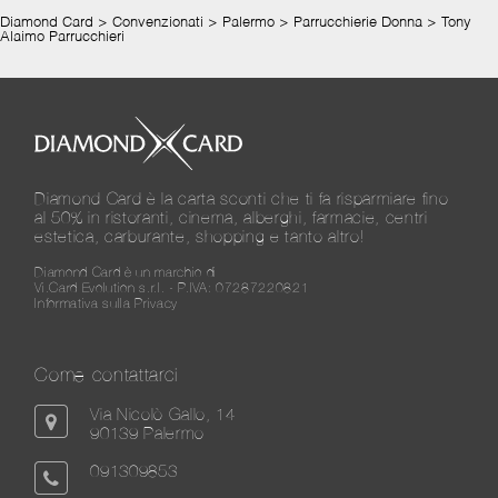
Diamond Card
>
Convenzionati
>
Palermo
>
Parrucchierie Donna
>
Tony
Alaimo Parrucchieri
Diamond Card è la carta sconti che ti fa risparmiare fino
al 50% in ristoranti, cinema, alberghi, farmacie, centri
estetica, carburante, shopping e tanto altro!
Diamond Card è un marchio di
Vi.Card Evolution s.r.l. - P.IVA: 07287220821
Informativa sulla Privacy
Come contattarci
Via Nicolò Gallo, 14
90139 Palermo
091309853