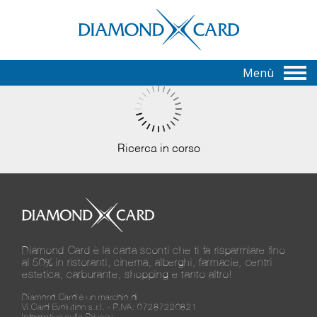
Menù
Ricerca in corso
Diamond Card è la carta sconti che ti fa risparmiare fino
al 50% in ristoranti, cinema, alberghi, farmacie, centri
estetica, carburante, shopping e tanto altro!
Diamond Card è un marchio di
Vi.Card Evolution s.r.l. - P.IVA: 07287220821
Informativa sulla Privacy