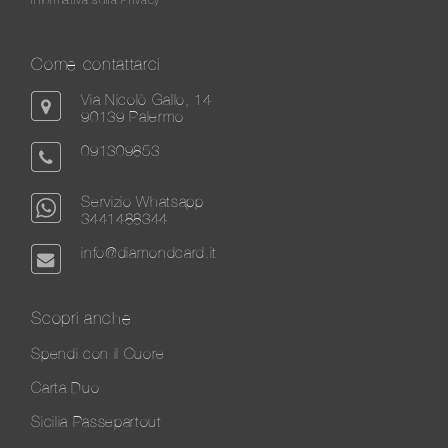
Come contattarci
Via Nicolò Gallo, 14
90139 Palermo
091309853
Servizio Whatsapp
3441488344
info@diamondcard.it
Scopri anche
Spendi con il Cuore
Carta Duo
Sicilia Passepartout