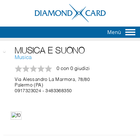
Menù
MUSICA E SUONO
Musica
0 con 0 giudizi
Via Alessandro La Marmora, 78/80
Palermo (PA)
0917323024
-
3483368350