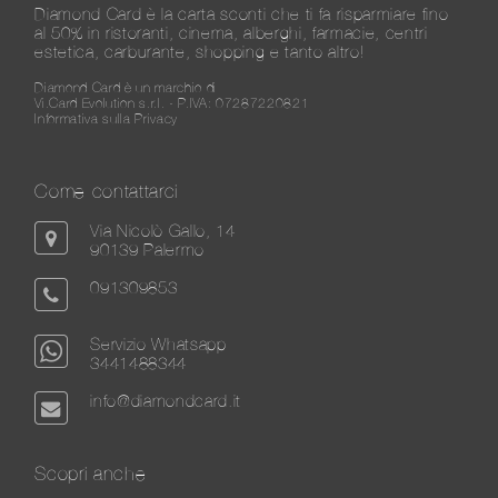
Diamond Card è la carta sconti che ti fa risparmiare fino
al 50% in ristoranti, cinema, alberghi, farmacie, centri
estetica, carburante, shopping e tanto altro!
Diamond Card è un marchio di
Vi.Card Evolution s.r.l. - P.IVA: 07287220821
Informativa sulla Privacy
Come contattarci
Via Nicolò Gallo, 14
90139 Palermo
091309853
Servizio Whatsapp
3441488344
info@diamondcard.it
Scopri anche