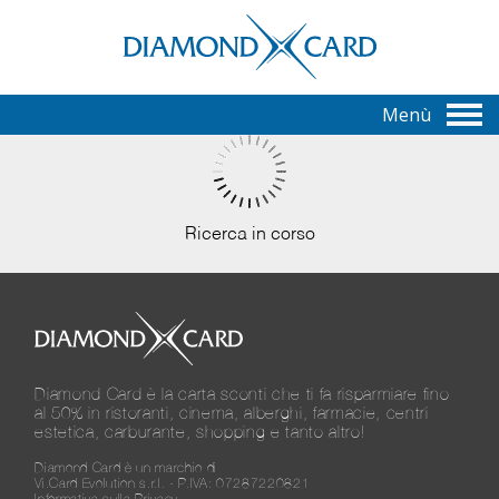
Menù
Ricerca in corso
Diamond Card è la carta sconti che ti fa risparmiare fino
al 50% in ristoranti, cinema, alberghi, farmacie, centri
estetica, carburante, shopping e tanto altro!
Diamond Card è un marchio di
Vi.Card Evolution s.r.l. - P.IVA: 07287220821
Informativa sulla Privacy