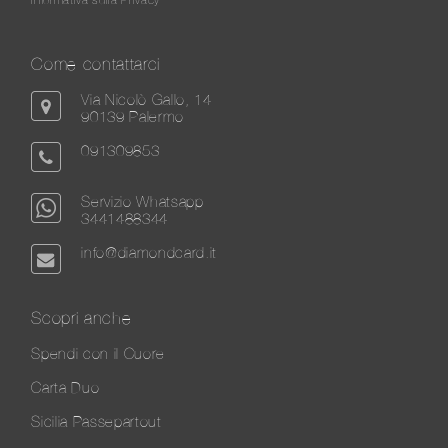
Come contattarci
Via Nicolò Gallo, 14
90139 Palermo
091309853
Servizio Whatsapp
3441488344
info@diamondcard.it
Scopri anche
Spendi con il Cuore
Carta Duo
Sicilia Passepartout