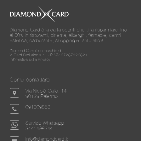
Diamond Card è la carta sconti che ti fa risparmiare fino
al 50% in ristoranti, cinema, alberghi, farmacie, centri
estetica, carburante, shopping e tanto altro!
Diamond Card è un marchio di
Vi.Card Evolution s.r.l. - P.IVA: 07287220821
Informativa sulla Privacy
Come contattarci
Via Nicolò Gallo, 14
90139 Palermo
091309853
Servizio Whatsapp
3441488344
info@diamondcard.it