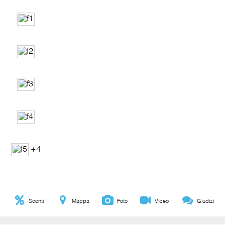
+4
Sconti
Mappa
Foto
Video
Giudizi