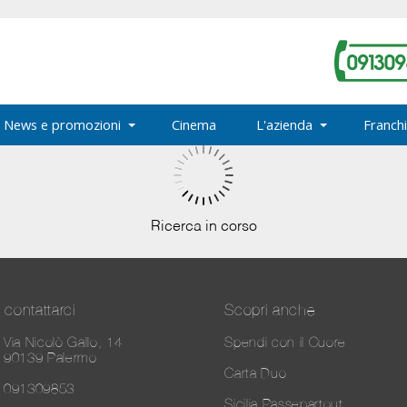
News e promozioni
Cinema
L'azienda
Franchi
Ricerca in corso
contattarci
Scopri anche
Via Nicolò Gallo, 14
Spendi con il Cuore
90139 Palermo
Carta Duo
091309853
Sicilia Passepartout