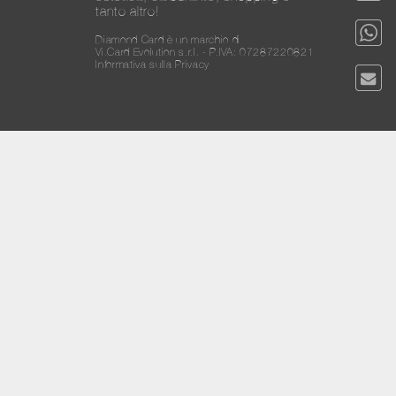
tanto altro!
Diamond Card è un marchio di
Vi.Card Evolution s.r.l. - P.IVA: 07287220821
Informativa sulla Privacy