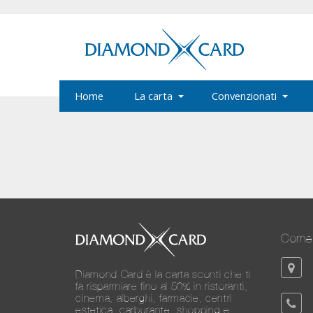
Home
La carta
Convenzionati
Come 
Diamond Card è la carta sconti che ti
fa risparmiare fino al 50% in ristoranti,
cinema, alberghi, farmacie, centri
estetica, carburante, shopping e