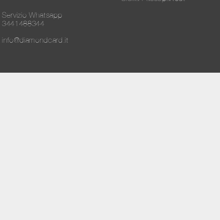
Servizio Whatsapp
3441488344
info@diamondcard.it