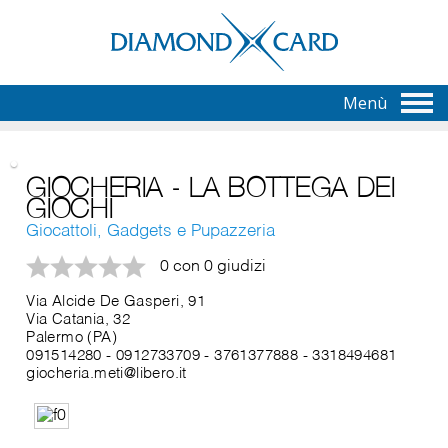
Menù
GIOCHERIA - LA BOTTEGA DEI
GIOCHI
Giocattoli, Gadgets e Pupazzeria
0 con 0 giudizi
Via Alcide De Gasperi, 91
Via Catania, 32
Palermo (PA)
091514280
-
0912733709
-
3761377888
-
3318494681
giocheria.meti@libero.it