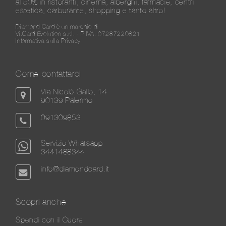
al 50% in ristoranti, cinema, alberghi, farmacie, centri
estetica, carburante, shopping e tanto altro!
Diamond Card è un marchio di
Vi.Card Evolution s.r.l. - P.IVA: 07287220821
Informativa sulla Privacy
Come contattarci
Via Nicolò Gallo, 14
90139 Palermo
091309853
Servizio Whatsapp
3441488344
info@diamondcard.it
Scopri anche
Spendi con il Cuore