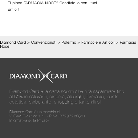
Ti piace FARMACIA NOCE? Condividilo con i tuoi
amici!
Diamond Card
>
Convenzionati
>
Palermo
>
Farmacie e Articoli
>
Farmacia
Noce
Diamond Card è la carta sconti che ti fa risparmiare fino
al 50% in ristoranti, cinema, alberghi, farmacie, centri
estetica, carburante, shopping e tanto altro!
Diamond Card è un marchio di
Vi.Card Evolution s.r.l. - P.IVA: 07287220821
Informativa sulla Privacy