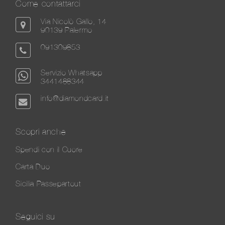
Come contattarci
Via Nicolò Gallo, 14
90139 Palermo
091309853
Servizio Whatsapp
3441488344
info@diamondcard.it
Scopri anche
Spendi con il Cuore
Carta Duo
Sicilia Passepartout
Seguici su