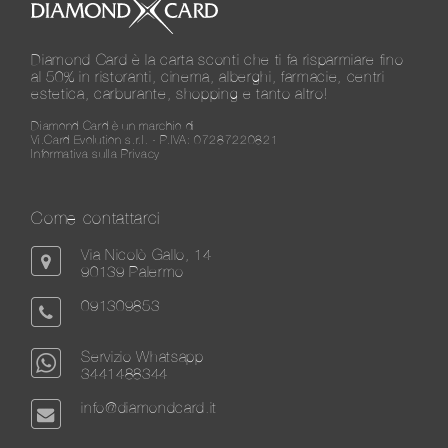
Diamond Card è la carta sconti che ti fa risparmiare fino
al 50% in ristoranti, cinema, alberghi, farmacie, centri
estetica, carburante, shopping e tanto altro!
Diamond Card è un marchio di
Vi.Card Evolution s.r.l. - P.IVA: 07287220821
Informativa sulla Privacy
Come contattarci
Via Nicolò Gallo, 14
90139 Palermo
091309853
Servizio Whatsapp
3441488344
info@diamondcard.it