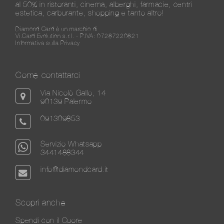
al 50% in ristoranti, cinema, alberghi, farmacie, centri
estetica, carburante, shopping e tanto altro!
Diamond Card è un marchio di
Vi.Card Evolution s.r.l. - P.IVA: 07287220821
Informativa sulla Privacy
Come contattarci
Via Nicolò Gallo, 14
90139 Palermo
091309853
Servizio Whatsapp
3441488344
info@diamondcard.it
Scopri anche
Spendi con il Cuore