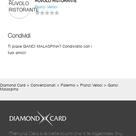
RUVOLO RISTORANTE
Pranzi Veloci
Condividi
Ti piace GANCI MALASPINA? Condividilo con i
tuoi amici!
Diamond Card
>
Convenzionati
>
Palermo
>
Pranzi Veloci
>
Ganci
Malaspina
Diamond Card è la carta sconti che ti fa risparmiare fino