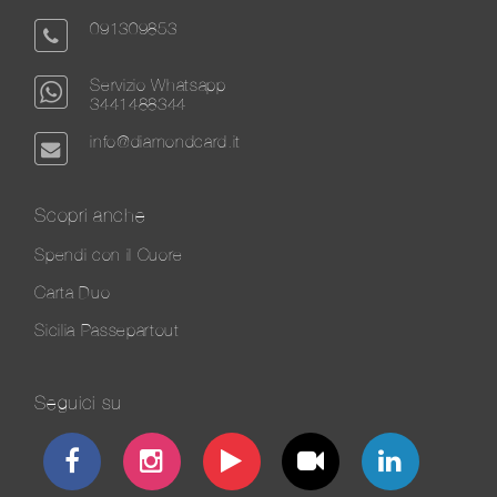
091309853
Servizio Whatsapp
3441488344
info@diamondcard.it
Scopri anche
Spendi con il Cuore
Carta Duo
Sicilia Passepartout
Seguici su