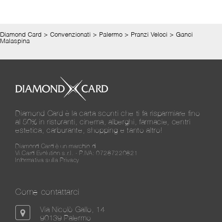
Diamond Card
>
Convenzionati
>
Palermo
>
Pranzi Veloci
>
Ganci
Malaspina
Diamond Card è la carta sconti che ti fa risparmiare fino
al 50% in ristoranti, cinema, alberghi, farmacie, centri
estetica, carburante, shopping e tanto altro!
Diamond Card è un marchio di
Vi.Card Evolution s.r.l. - P.IVA: 07287220821
Informativa sulla Privacy
Come contattarci
Via Nicolò Gallo, 14
90139 Palermo