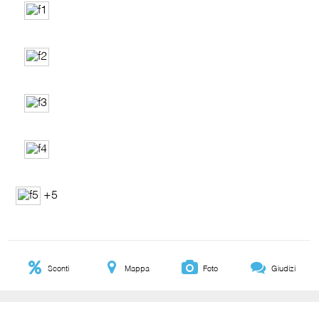
+5
Sconti
Mappa
Foto
Giudizi