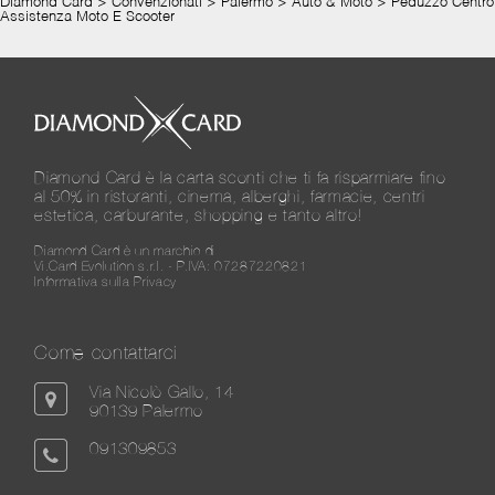
Diamond Card
>
Convenzionati
>
Palermo
>
Auto & Moto
>
Peduzzo Centro
Assistenza Moto E Scooter
Diamond Card è la carta sconti che ti fa risparmiare fino
al 50% in ristoranti, cinema, alberghi, farmacie, centri
estetica, carburante, shopping e tanto altro!
Diamond Card è un marchio di
Vi.Card Evolution s.r.l. - P.IVA: 07287220821
Informativa sulla Privacy
Come contattarci
Via Nicolò Gallo, 14
90139 Palermo
091309853