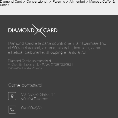
Diamond Card
>
Convenzionati
>
Palermo
>
Alimentari
>
Macosa Caffe' &
Servizi
Diamond Card è la carta sconti che ti fa risparmiare fino
al 50% in ristoranti, cinema, alberghi, farmacie, centri
estetica, carburante, shopping e tanto altro!
Diamond Card è un marchio di
Vi.Card Evolution s.r.l. - P.IVA: 07287220821
Informativa sulla Privacy
Come contattarci
Via Nicolò Gallo, 14
90139 Palermo
091309853