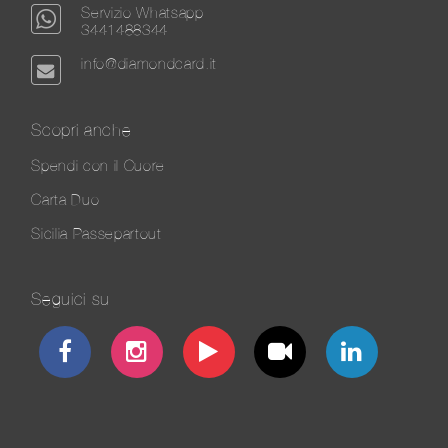
Servizio Whatsapp
3441488344
info@diamondcard.it
Scopri anche
Spendi con il Cuore
Carta Duo
Sicilia Passepartout
Seguici su