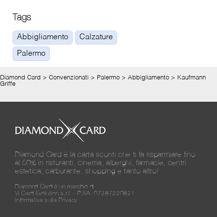
Tags
Abbigliamento
Calzature
Palermo
Diamond Card
>
Convenzionati
>
Palermo
>
Abbigliamento
>
Kaufmann
Griffe
Diamond Card è la carta sconti che ti fa risparmiare fino
al 50% in ristoranti, cinema, alberghi, farmacie, centri
estetica, carburante, shopping e tanto altro!
Diamond Card è un marchio di
Vi.Card Evolution s.r.l. - P.IVA: 07287220821
Informativa sulla Privacy