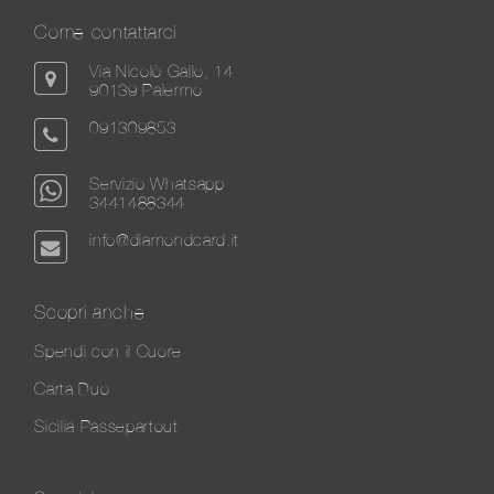
Come contattarci
Via Nicolò Gallo, 14
90139 Palermo
091309853
Servizio Whatsapp
3441488344
info@diamondcard.it
Scopri anche
Spendi con il Cuore
Carta Duo
Sicilia Passepartout