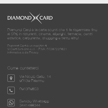
Diamond Card è la carta sconti che ti fa risparmiare fino
al 50% in ristoranti, cinema, alberghi, farmacie, centri
estetica, carburante, shopping e tanto altro!
Diamond Card è un marchio di
Vi.Card Evolution s.r.l. - P.IVA: 07287220821
Informativa sulla Privacy
Come contattarci
Via Nicolò Gallo, 14
90139 Palermo
091309853
Servizio Whatsapp
3441488344