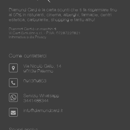
Diamond Card è la carta sconti che ti fa risparmiare fino
al 50% in ristoranti, cinema, alberghi, farmacie, centri
estetica, carburante, shopping e tanto altro!
Diamond Card è un marchio di
Vi.Card Evolution s.r.l. - P.IVA: 07287220821
Informativa sulla Privacy
Come contattarci
Via Nicolò Gallo, 14
90139 Palermo
091309853
Servizio Whatsapp
3441488344
info@diamondcard.it
Scopri anche