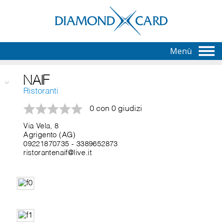
Menù
NAIF
Ristoranti
0 con 0 giudizi
Via Vela, 8
Agrigento (AG)
09221870735
-
3389652873
ristorantenaif@live.it