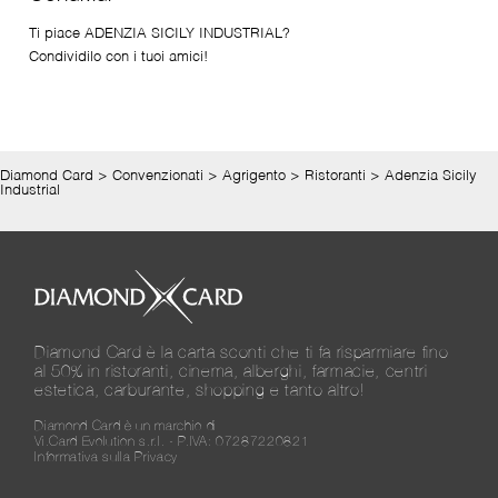
Ti piace ADENZIA SICILY INDUSTRIAL?
Condividilo con i tuoi amici!
Diamond Card
>
Convenzionati
>
Agrigento
>
Ristoranti
>
Adenzia Sicily
Industrial
Diamond Card è la carta sconti che ti fa risparmiare fino
al 50% in ristoranti, cinema, alberghi, farmacie, centri
estetica, carburante, shopping e tanto altro!
Diamond Card è un marchio di
Vi.Card Evolution s.r.l. - P.IVA: 07287220821
Informativa sulla Privacy