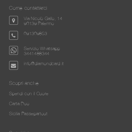
Come contattarci
Via Nicolò Gallo, 14
90139 Palermo
091309853
Servizio Whatsapp
3441488344
info@diamondcard.it
Scopri anche
Spendi con il Cuore
Carta Duo
Sicilia Passepartout