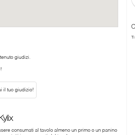
C
Ti
enuto giudizi.
!
 il tuo giudizio!
ylix
sere consumati al tavolo almeno un primo o un panino