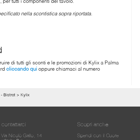
per tutti i componenti del tavolo.
cificato nella scontistica sopra riportata.
d
re di tutti gli sconti e le promozioni di Kylix a Palma
ard
cliccando qui
oppure chiamaci al numero
- Bistrot
>
Kylix
contattarci
Scopri anche
Via Nicolò Gallo, 14
Spendi con il Cuore