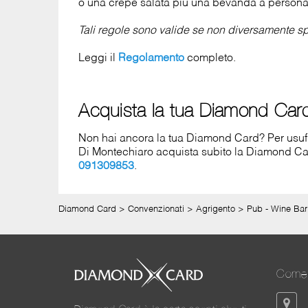
o una crepe salata più una bevanda a persona, 
Tali regole sono valide se non diversamente spe
Leggi il
Regolamento
completo.
Acquista la tua Diamond Car
Non hai ancora la tua Diamond Card? Per usufrui
Di Montechiaro acquista subito la Diamond C
091309853
.
Diamond Card
>
Convenzionati
>
Agrigento
>
Pub - Wine Bar 
Come 