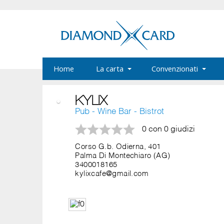
Home
La carta
Convenzionati
KYLIX
Pub - Wine Bar - Bistrot
0 con 0 giudizi
Corso G.b. Odierna, 401
Palma Di Montechiaro (AG)
3400018165
kylixcafe@gmail.com