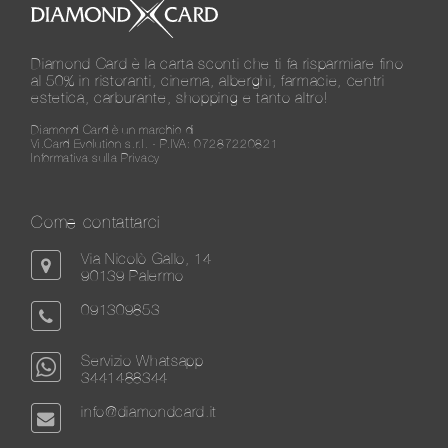
Diamond Card è la carta sconti che ti fa risparmiare fino
al 50% in ristoranti, cinema, alberghi, farmacie, centri
estetica, carburante, shopping e tanto altro!
Diamond Card è un marchio di
Vi.Card Evolution s.r.l. - P.IVA: 07287220821
Informativa sulla Privacy
Come contattarci
Via Nicolò Gallo, 14
90139 Palermo
091309853
Servizio Whatsapp
3441488344
info@diamondcard.it