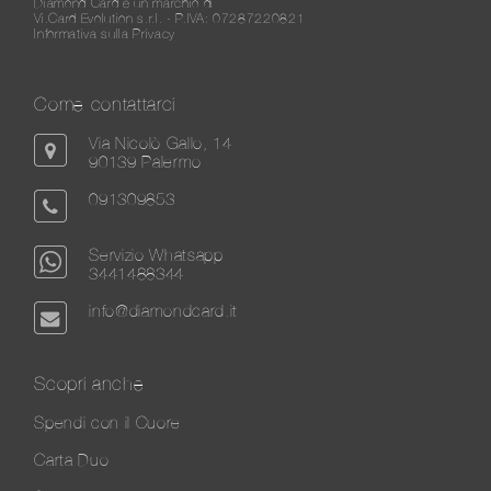
Diamond Card è un marchio di
Vi.Card Evolution s.r.l. - P.IVA: 07287220821
Informativa sulla Privacy
Come contattarci
Via Nicolò Gallo, 14
90139 Palermo
091309853
Servizio Whatsapp
3441488344
info@diamondcard.it
Scopri anche
Spendi con il Cuore
Carta Duo