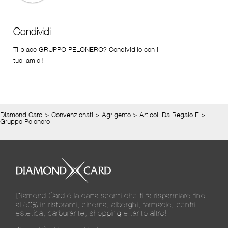
Condividi
Ti piace GRUPPO PELONERO? Condividilo con i
tuoi amici!
Diamond Card
>
Convenzionati
>
Agrigento
>
Articoli Da Regalo E
>
Gruppo Pelonero
Diamond Card è la carta sconti che ti fa risparmiare fino
al 50% in ristoranti, cinema, alberghi, farmacie, centri
estetica, carburante, shopping e tanto altro!