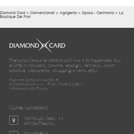
Diamond Card
>
Convenzionati
>
Agrigento
>
Sposa - Cerimonia
>
La
Boutique Dei Fiori
Diamond Card è la carta sconti che ti fa risparmiare fino
al 50% in ristoranti, cinema, alberghi, farmacie, centri
estetica, carburante, shopping e tanto altro!
Diamond Card è un marchio di
Vi.Card Evolution s.r.l. - P.IVA: 07287220821
Informativa sulla Privacy
Come contattarci
Via Nicolò Gallo, 14
90139 Palermo
091309853