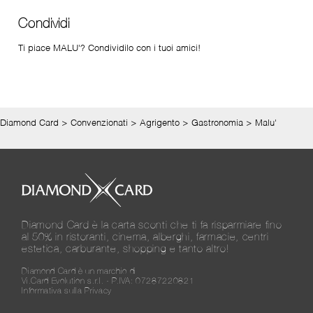
Condividi
Ti piace MALU'? Condividilo con i tuoi amici!
Diamond Card
>
Convenzionati
>
Agrigento
>
Gastronomia
>
Malu'
Diamond Card è la carta sconti che ti fa risparmiare fino
al 50% in ristoranti, cinema, alberghi, farmacie, centri
estetica, carburante, shopping e tanto altro!
Diamond Card è un marchio di
Vi.Card Evolution s.r.l. - P.IVA: 07287220821
Informativa sulla Privacy