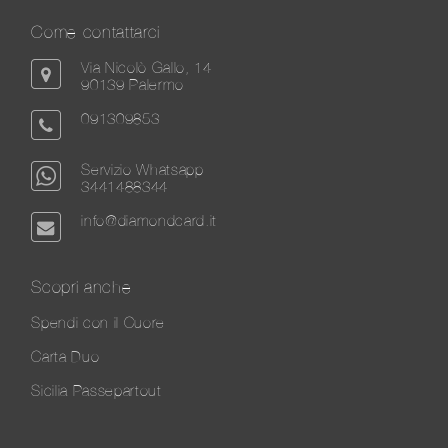
Come contattarci
Via Nicolò Gallo, 14
90139 Palermo
091309853
Servizio Whatsapp
3441488344
info@diamondcard.it
Scopri anche
Spendi con il Cuore
Carta Duo
Sicilia Passepartout