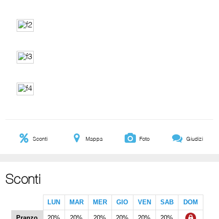
Sconti
Mappa
Foto
Giudizi
Sconti
LUN
MAR
MER
GIO
VEN
SAB
DOM
Pranzo
20%
20%
20%
20%
20%
20%