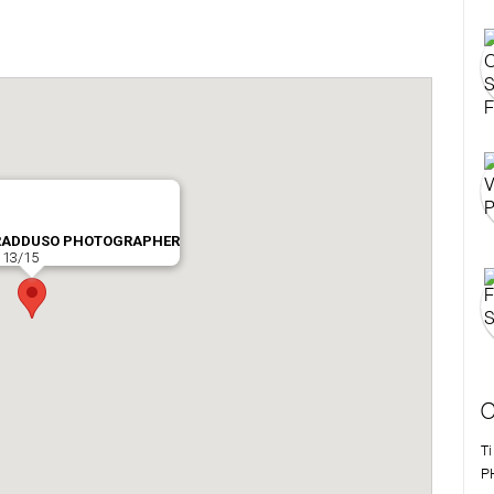
C
T
P