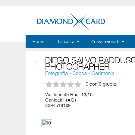
Home
La carta
Convenzionati
DIEGO SALVO RADDUS
PHOTOGRAPHER
Fotografia - Sposa - Cerimonia
0 con 0 giudizi
Via Tenente Rao, 13/15
Canicatti' (AG)
3394519169