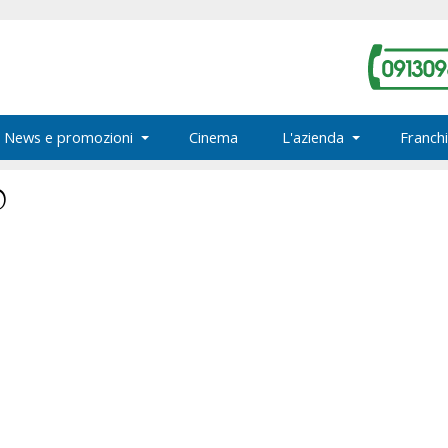
News e promozioni
Cinema
L'azienda
Franchi
O