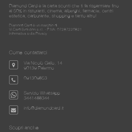
Diamond Card è la carta sconti che ti fa risparmiare fino
al 50% in ristoranti, cinema, alberghi, farmacie, centri
estetica, carburante, shopping e tanto altro!
Diamond Card è un marchio di
Vi.Card Evolution s.r.l. - P.IVA: 07287220821
Informativa sulla Privacy
Come contattarci
Via Nicolò Gallo, 14
90139 Palermo
091309853
Servizio Whatsapp
3441488344
info@diamondcard.it
Scopri anche