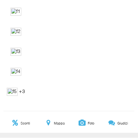
+3
Sconti
Mappa
Foto
Giudizi