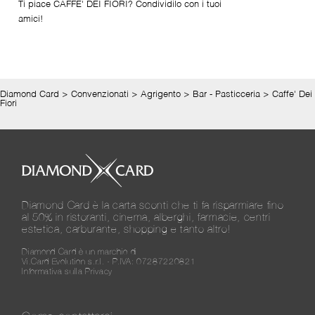
Ti piace CAFFE' DEI FIORI? Condividilo con i tuoi
amici!
Diamond Card
>
Convenzionati
>
Agrigento
>
Bar - Pasticceria
>
Caffe' Dei
Fiori
Diamond Card è la carta sconti che ti fa risparmiare fino
al 50% in ristoranti, cinema, alberghi, farmacie, centri
estetica, carburante, shopping e tanto altro!
Diamond Card è un marchio di
Vi.Card Evolution s.r.l. - P.IVA: 07287220821
Informativa sulla Privacy