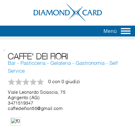
Menù
CAFFE' DEI FIORI
Bar - Pasticceria - Gelateria - Gastronomia - Self
Service
0 con 0 giudizi
Viale Leonardo Sciascia, 75
Agrigento (AG)
3471519347
caffedeifiori55@gmail.com