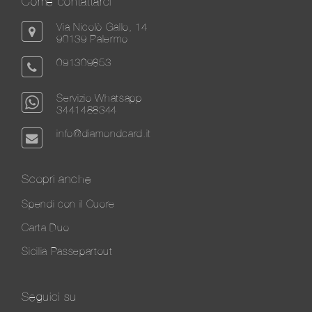
Come contattarci
Via Nicolò Gallo, 14
90139 Palermo
091309853
Servizio Whatsapp
3441488344
info@diamondcard.it
Scopri anche
Spendi con il Cuore
Carta Duo
Sicilia Passepartout
Seguici su