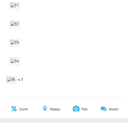
+1
Sconti
Mappa
Foto
Giudizi