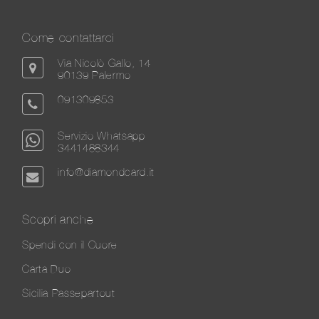
Come contattarci
Via Nicolò Gallo, 14
90139 Palermo
091309853
Servizio Whatsapp
3441488344
info@diamondcard.it
Scopri anche
Spendi con il Cuore
Carta Duo
Sicilia Passepartout