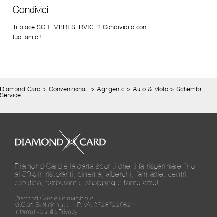
Condividi
Ti piace SCHEMBRI SERVICE? Condividilo con i
tuoi amici!
Diamond Card
>
Convenzionati
>
Agrigento
>
Auto & Moto
>
Schembri
Service
Diamond Card è la carta sconti che ti fa risparmiare fino
al 50% in ristoranti, cinema, alberghi, farmacie, centri
estetica, carburante, shopping e tanto altro!
Diamond Card è un marchio di
Vi.Card Evolution s.r.l. - P.IVA: 07287220821
Informativa sulla Privacy