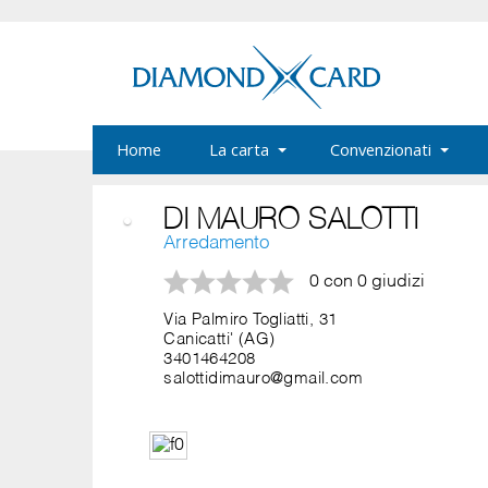
Home
La carta
Convenzionati
DI MAURO SALOTTI
Arredamento
0 con 0 giudizi
Via Palmiro Togliatti, 31
Canicatti' (AG)
3401464208
salottidimauro@gmail.com