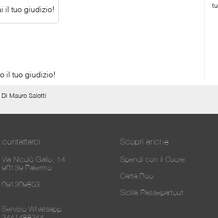
tu
 il tuo giudizio!
 il tuo giudizio!
>
Di Mauro Salotti
contattarci
Scopri anche
Via Nicolò Gallo, 14
Spendi con il Cuore
90139 Palermo
Carta Duo
091309853
Sicilia Passepartout
Servizio Whatsapp
3441488344