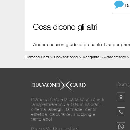
Dai
Cosa dicono gli altri
Ancora nessun giudizio presente. Dai per primo
Diamond Card
>
Convenzionati
>
Agrigento
>
Arredamento
Come 
Diamond Card è la carta sconti che ti
fa risparmiare fino al 50% in ristoranti,
cinema, alberghi, farmacie, centri
estetica, carburante, shopping e
tanto altro!
Diamond Card è un marchio di