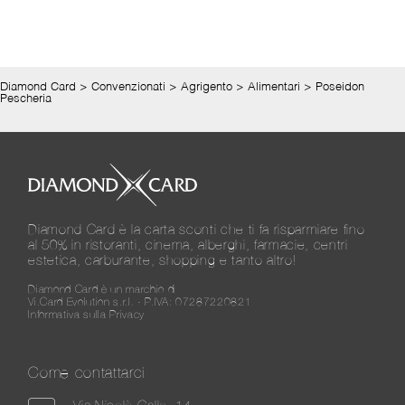
Diamond Card
>
Convenzionati
>
Agrigento
>
Alimentari
>
Poseidon
Pescheria
Diamond Card è la carta sconti che ti fa risparmiare fino
al 50% in ristoranti, cinema, alberghi, farmacie, centri
estetica, carburante, shopping e tanto altro!
Diamond Card è un marchio di
Vi.Card Evolution s.r.l. - P.IVA: 07287220821
Informativa sulla Privacy
Come contattarci