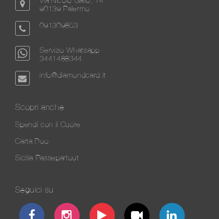
Via Nicolò Gallo, 14
90139 Palermo
091309853
Servizio Whatsapp
3441488344
info@diamondcard.it
Scopri anche
Spendi con il Cuore
Carta Duo
Sicilia Passepartout
Seguici su